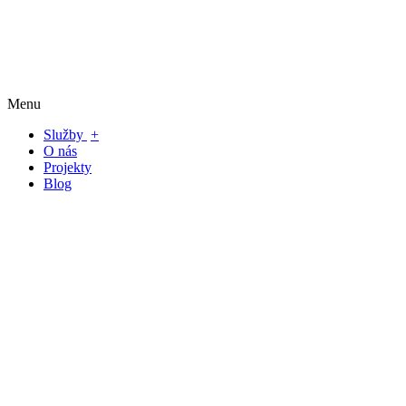
Menu
Služby
+
O nás
Projekty
Blog