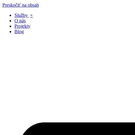
Preskočiť na obsah
Služby
+
O nás
Projekty
Blog