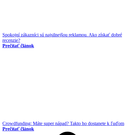
Spokojní zákazníci sú najsilnejšou reklamou. Ako získať dobré
recenzie?
Prečítať článok
Crowdfunding: Máte super nápad? Takto ho dostanete k ľuďom
Prečítať článok