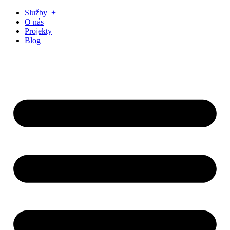
Preskočiť
Služby
+
na
O nás
obsah
Projekty
Blog