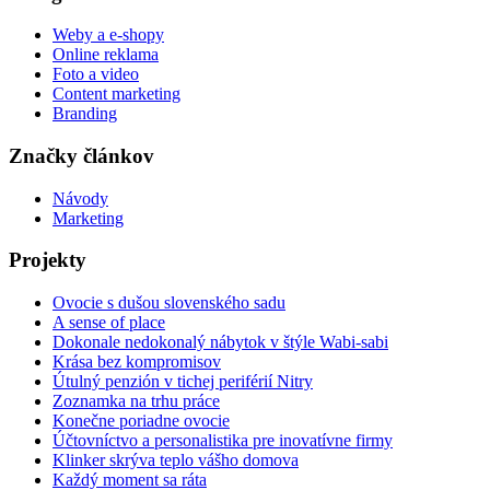
Weby a e-shopy
Online reklama
Foto a video
Content marketing
Branding
Značky článkov
Návody
Marketing
Projekty
Ovocie s dušou slovenského sadu
A sense of place
Dokonale nedokonalý nábytok v štýle Wabi-sabi
Krása bez kompromisov
Útulný penzión v tichej periférií Nitry
Zoznamka na trhu práce
Konečne poriadne ovocie
Účtovníctvo a personalistika pre inovatívne firmy
Klinker skrýva teplo vášho domova
Každý moment sa ráta