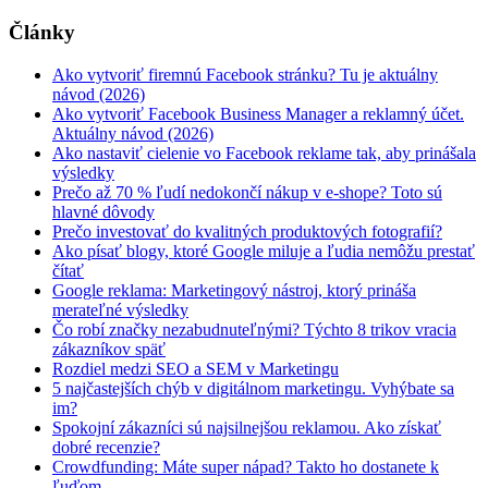
Články
Ako vytvoriť firemnú Facebook stránku? Tu je aktuálny
návod (2026)
Ako vytvoriť Facebook Business Manager a reklamný účet.
Aktuálny návod (2026)
Ako nastaviť cielenie vo Facebook reklame tak, aby prinášala
výsledky
Prečo až 70 % ľudí nedokončí nákup v e-shope? Toto sú
hlavné dôvody
Prečo investovať do kvalitných produktových fotografií?
Ako písať blogy, ktoré Google miluje a ľudia nemôžu prestať
čítať
Google reklama: Marketingový nástroj, ktorý prináša
merateľné výsledky
Čo robí značky nezabudnuteľnými? Týchto 8 trikov vracia
zákazníkov späť
Rozdiel medzi SEO a SEM v Marketingu
5 najčastejších chýb v digitálnom marketingu. Vyhýbate sa
im?
Spokojní zákazníci sú najsilnejšou reklamou. Ako získať
dobré recenzie?
Crowdfunding: Máte super nápad? Takto ho dostanete k
ľuďom