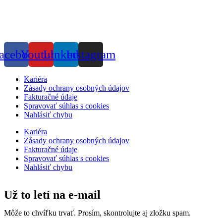
Projekt spolufinancovaný EÚ
acebook
Youtube
Linkedin
Instagram
Kariéra
Zásady ochrany osobných údajov
Fakturačné údaje
Spravovať súhlas s cookies
Nahlásiť chybu
Kariéra
Zásady ochrany osobných údajov
Fakturačné údaje
Spravovať súhlas s cookies
Nahlásiť chybu
Už to letí na e-mail
Môže to chvíľku trvať. Prosím, skontrolujte aj zložku spam.