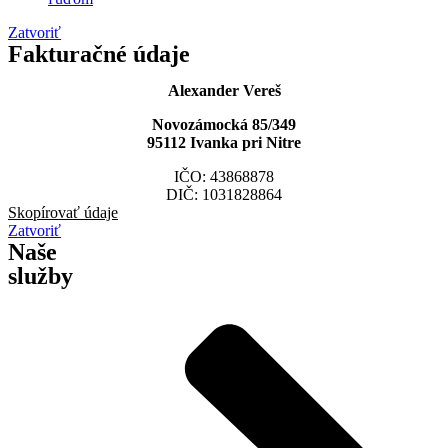
Zatvoriť
Fakturačné údaje
Alexander Vereš
Novozámocká 85/349
95112 Ivanka pri Nitre
IČO: 43868878
DIČ: 1031828864
Skopírovať údaje
Zatvoriť
Naše
služby